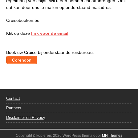
regelmatig verschijnt. Wil u een persbericht aanbrengen. Ook
dat kan door ons te mailen op onderstaand mailadres.
Cruiseboeken.be
Klik op deze
link voor de email
Boek uw Cruise bij onderstaande reisbureau:
Corendon
Contact
Partners
Disclaimer en Privacy
Copyright & kopiëren; 2026|WordPress thema door
MH Themes